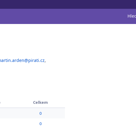
Hle
artin.arden@pirati.cz
,
é
Celkem
0
0