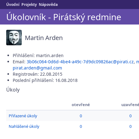
Úvodní
Projekty
Nápověda
Úkolovník - Pirátský redmine
Martin Arden
Přihlášení: martin.arden
Email:
3b06c064-0d6d-4be4-a49c-7d9dc09826ac@pirati.cz
,
m
pirat.arden@gmail.com
Registrován: 22.08.2015
Poslední přihlášení: 16.08.2018
Úkoly
otevřené
uzavřen
Přiřazené úkoly
0
0
Nahlášené úkoly
0
0