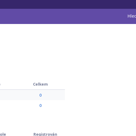
Hle
é
Celkem
0
0
ole
Registrován