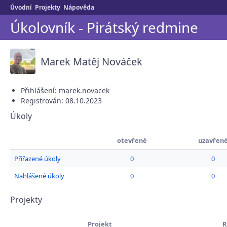
Úvodní
Projekty
Nápověda
Úkolovník - Pirátský redmine
Marek Matěj Nováček
Přihlášení: marek.novacek
Registrován: 08.10.2023
Úkoly
otevřené
uzavřen
Přiřazené úkoly
0
0
Nahlášené úkoly
0
0
Projekty
Projekt
R