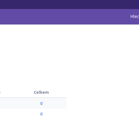
Hle
é
Celkem
0
0